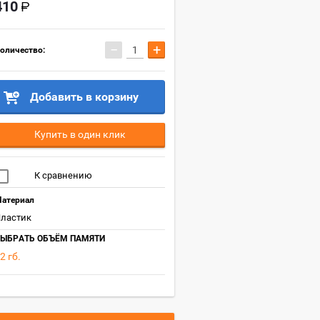
410
−
+
оличество:
Добавить в корзину
Купить в один клик
К сравнению
атериал
ластик
ЫБРАТЬ ОБЪЁМ ПАМЯТИ
2 гб.