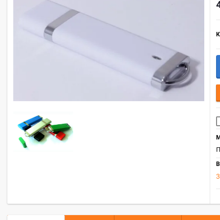
К
М
П
В
3