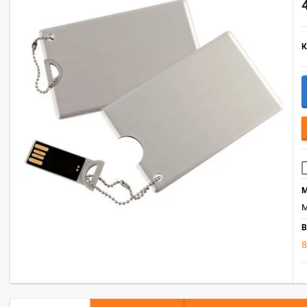
К
М
М
В
8