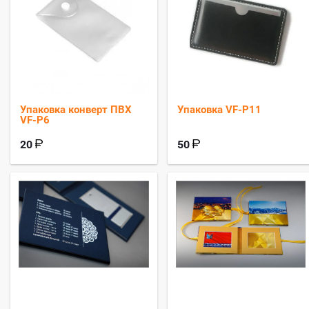
Упаковка конверт ПВХ
Упаковка VF-P11
VF-P6
20
50