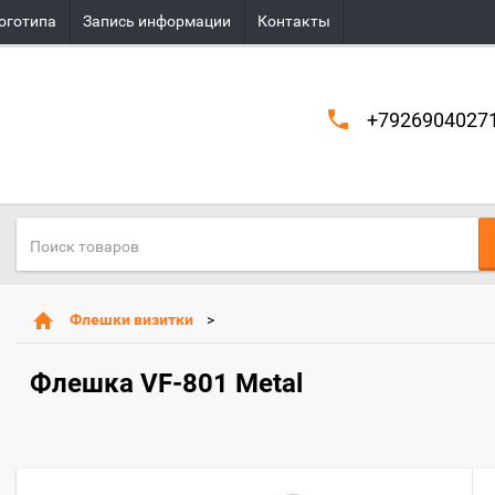
оготипа
Запись информации
Контакты
+7926904027
Флешки визитки
Флешка VF-801 Metal