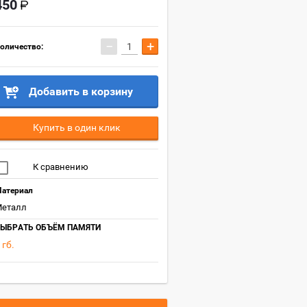
450
−
+
оличество:
Добавить в корзину
Купить в один клик
К сравнению
атериал
еталл
ЫБРАТЬ ОБЪЁМ ПАМЯТИ
 гб.