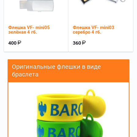
Флешка VF- mini05
Флешка VF- mini03
зелёная 4 гб.
серебро 4 гб.
400
360
Оригинальные флешки в виде
браслета