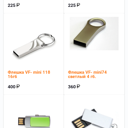
225
225
Флешка VF- mini 118
Флешка VF- mini74
16гб
светлый 4 гб.
400
360