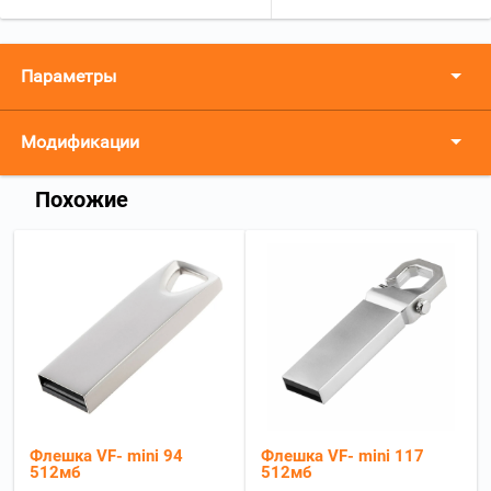
Параметры
Модификации
Похожие
Флешка VF- mini 94
Флешка VF- mini 117
512мб
512мб